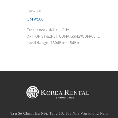
CMW500
CMW500
Frequency
70MHz~6GHz
OPTION
ST&2NST CDMA,GSM,WCDMA,LTE
Level Range
-130dBm~ -5dBm
Trụ Sở Chính Hà Nội:
Tầng 10, Tòa Nhà Văn Phòng Nam