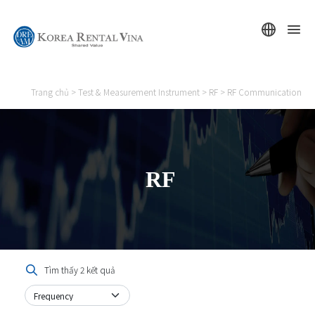
Trang chủ
>
Test & Measurement Instrument
>
RF
>
RF Communication
RF
Tìm thấy 2 kết quả