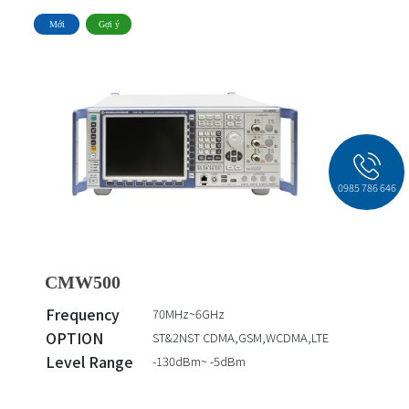
Mới
Gợi ý
0985 786 646
CMW500
Frequency
70MHz~6GHz
OPTION
ST&2NST CDMA,GSM,WCDMA,LTE
Level Range
-130dBm~ -5dBm