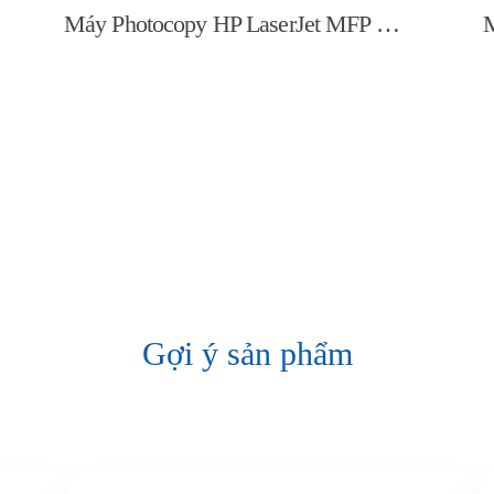
Máy Photocopy HP LaserJet MFP M72630dn
M
Gợi ý sản phẩm