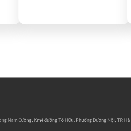
hòng Nam Cường, Km4 đường Tố Hữu, Phường Dương Nội, TP. Hà