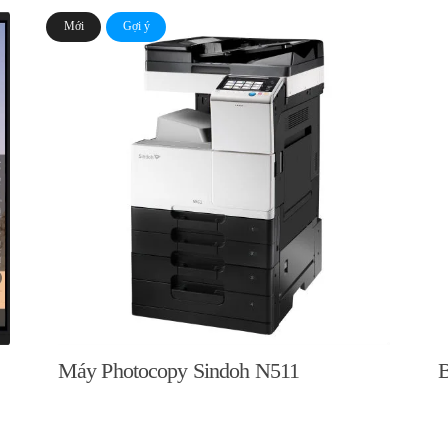
Mới
Gợi ý
Máy Photocopy Sindoh N511
B