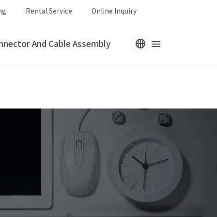
ng
Rental Service
Online Inquiry
nnector And Cable Assembly