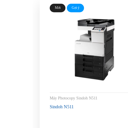
Mới
Gợi ý
Máy Photocopy Sindoh N511
Sindoh N511